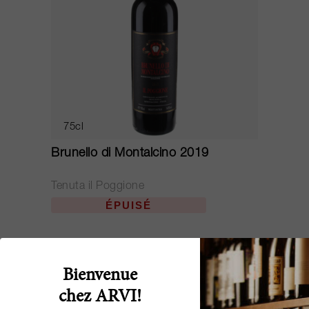
75cl
Brunello di Montalcino 2019
Tenuta il Poggione
ÉPUISÉ
Bienvenue
chez ARVI!