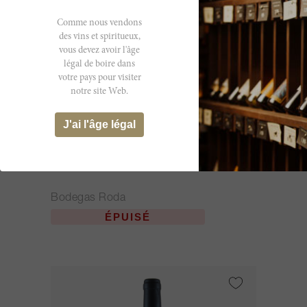
Comme nous vendons
des vins et spiritueux,
vous devez avoir l'âge
légal de boire dans
votre pays pour visiter
notre site Web.
J'ai l'âge légal
75cl
Roda Reserva 2019
Bodegas Roda
ÉPUISÉ