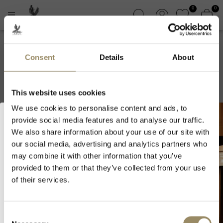
0
0
Consent
Details
About
Podere Rocche dei
Manzoni
This website uses cookies
We use cookies to personalise content and ads, to
provide social media features and to analyse our traffic.
Bienvenue
We also share information about your use of our site with
chez ARVI!
our social media, advertising and analytics partners who
may combine it with other information that you’ve
provided to them or that they’ve collected from your use
Comme nous vendons
of their services.
des vins et spiritueux,
vous devez avoir l'âge
légal de boire dans
ABONNEZ-VOUS À LA NEWSLETTER
votre pays pour visiter
Consent
notre site Web.