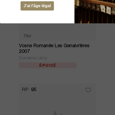
J'ai l'âge légal
75cl
Vosne Romanée Les Genaivrières
2007
Domaine Leroy
ÉPUISÉ
RP
95