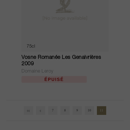
75cl
Vosne Romanée Les Genaivrières
2009
Domaine Leroy
ÉPUISÉ
7
8
9
10
11