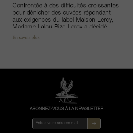
Confrontée à des difficultés croissantes
pour dénicher des cuvées répondant
aux exigences du label Maison Leroy,
Madame Lalou Bize-Leroy a décidé
d’acheter ses propres vignes. D’où la
En savoir plus
fondation en 1988, du Domaine Leroy,
issu de la réunion de plusieurs
domaines. Le vignoble actuel s’étend
sur une superficie de 21 hectares,
situés essentiellement dans des zones
classées Grand Cru et Premier Cru.
Madame Lalou Bize-Leroy est
intimement convaincue que tout est
vivant – depuis les sols jusqu’aux
raisins, mais aussi l’humanité elle-
ABONNEZ-VOUS À LA NEWSLETTER
même. En toute logique, elle a donc
d’emblée adopté le principe de la
viticulture biodynamique dans ses