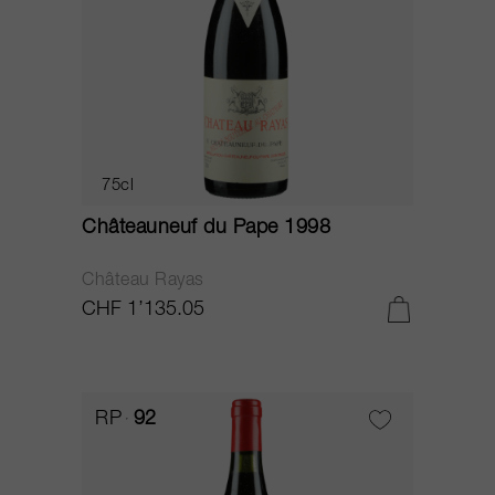
75cl
Châteauneuf du Pape 1998
Château Rayas
CHF 1’135.05
RP
92