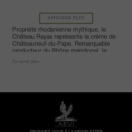
AFFICHER PLUS
Propriété rhodanienne mythique, le
Château Rayas représente la crème de
Châteauneuf-du-Pape. Remarquable
producteur du Rhône méridional, le
château est antérieur à ses plus
En savoir plus
anciennes vignes car son histoire
remonte aux années 1880. Fondé par
Albert Reynaud, c’est son fils Louis qui
a impulsé la mise en bouteille à la
propriété et la commercialisation des
vins du domaine, faits rares à l’époque.
Depuis, le domaine est resté familial,
dirigé à présent par le tandem père-fils
Emmanuel et Louis Damien, quatrième
et cinquième générations. Les Reynaud