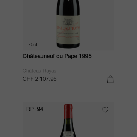
75cl
Châteauneuf du Pape 1995
Château Rayas
CHF 2’107.95
RP
94