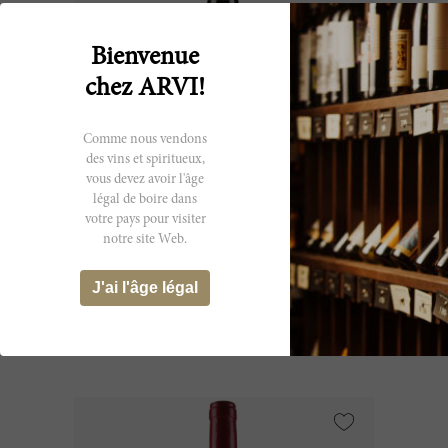
Bienvenue
chez ARVI!
Comme nous vendons
des vins et spiritueux,
vous devez avoir l'âge
légal de boire dans
75cl
votre pays pour visiter
notre site Web.
Châteauneuf du Pape 2000
J'ai l'âge légal
Château Rayas
CHF 1’567.45