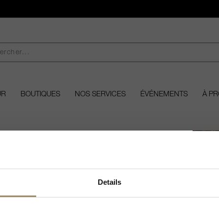
UR
BOUTIQUES
NOS SERVICES
ÉVÉNEMENTS
À P
Bienvenue chez ARVI!
Details
âteau Quercy
ns des vins et spiritueux, vous devez avoir l'âge légal
re dans votre pays pour visiter notre site Web.