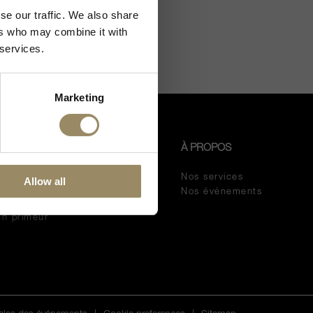
se our traffic. We also share
ers who may combine it with
 services.
Marketing
BOUTIQUES
À PROPOS
 En Primeur?
Melano
Nos services
Allow all
025 de
Lugano
Nos événements
Zürich
en primeur