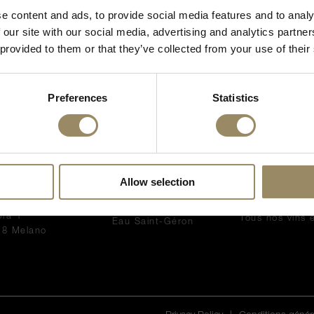
e content and ads, to provide social media features and to analy
J'ai l'âge légal
 our site with our social media, advertising and analytics partn
 provided to them or that they’ve collected from your use of their
Preferences
Statistics
NNECTEZ-
PRODUITS
EN PRIMEUR
US AVEC NOUS
Vins
Qu'est-ce que
Allow selection
VI SA
Accessoires
Le millésime 2
Bordeaux
a Pedemonte di
Spiritueux
pra 1
Tous nos vins 
Eau Saint-Géron
18 Melano