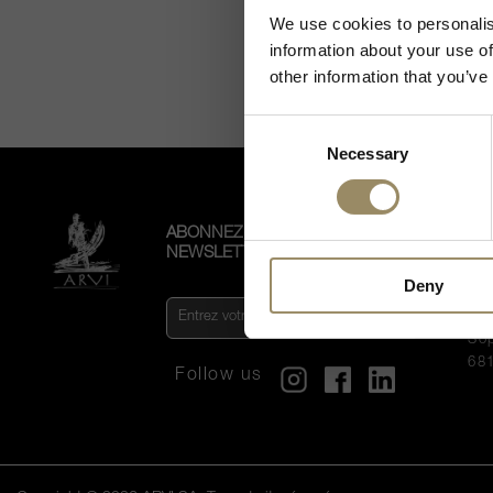
We use cookies to personalis
information about your use of
other information that you’ve
Consent
Necessary
Selection
ABONNEZ-VOUS À LA
CO
NEWSLETTER
VO
Deny
AR
Vi
So
68
Follow us