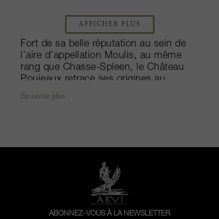
AFFICHER PLUS
Fort de sa belle réputation au sein de
l’aire d’appellation Moulis, au même
rang que Chasse-Spleen, le Château
Poujeaux retrace ses origines au
16ème siècle. Au fil du temps, ce
En savoir plus
château a toujours proposé des vins
d’un niveau qualitatif comparable à
celui d’un grand cru classé, tout en
étant simple Cru Bourgeois. Plus
récemment, en 2008 pour être précis,
un nouveau chapitre de l’histoire du
domaine s’est ouvert lorsque la famille
Theil l’a cédé à Philippe et Mathieu
Cuvelier, propriétaires du fameux
Château Clos Fourtet à Saint-Emilion.
ABONNEZ-VOUS À LA NEWSLETTER