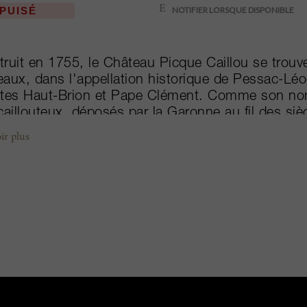
PUISÉ
ruit en 1755, le Château Picque Caillou se trouve 
aux, dans l'appellation historique de Pessac-Lé
tes Haut-Brion et Pape Clément. Comme son nom 
caillouteux, déposés par la Garonne au fil des si
sol bien drainant donne naissance à des vins d'u
ir plus
tentiel de garde. En 2006, Paulin Calvet a repris
le au domaine, qui s’est rapidement fait un nom p
alité d’une belle régularité. Un an plus tard, le
lérie Lavigne ont apporté leur assistance techniqu
gués se sont traduits par des vins de première cl
nce hors du commun, représentatifs de la célèbr