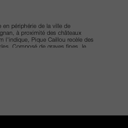
en périphérie de la ville de
ognan, à proximité des châteaux
l'indique, Pique Caillou recèle des
ècles. Composé de graves fines, le
ne grande finesse, mariant élégance
 la direction, donnant un nouveau
armi les professionnels du vin pour
s œnologues-conseils Denis Dubourdieu
e à la nouvelle équipe. Leurs efforts
asse, d'un équilibre et d'une
e appellation Pessac-Léognan.