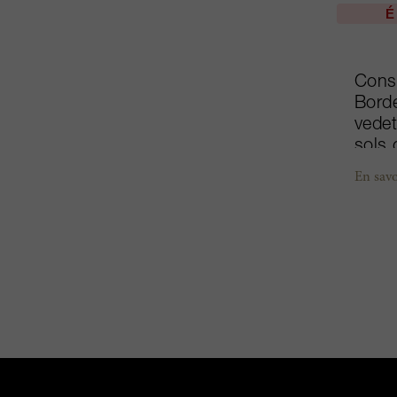
É
Const
Borde
vedet
sols 
sous-
En savo
et po
souff
sa qu
et Va
conju
éléga