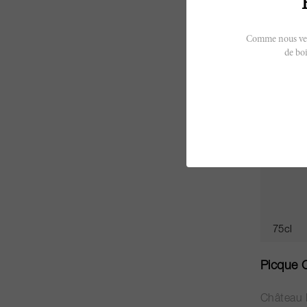
Comme nous vendo
de boi
75cl
Picque C
Château 