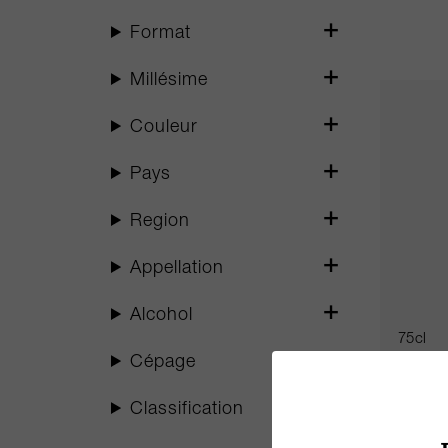
Format
Millésime
Couleur
Pays
Region
Appellation
Alcohol
75cl
Cépage
Picque C
Classification
Château 