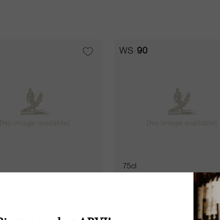
WS
90
75cl
aillou 2016
Picque Caillou 2019
Picque Caillou
Château Picque Caillou