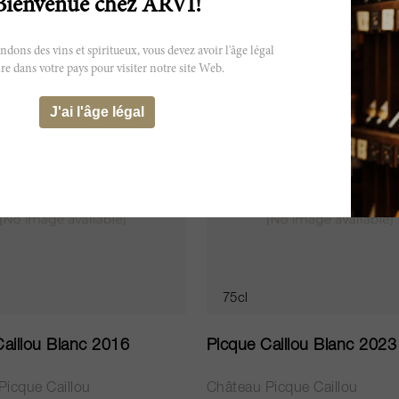
Bienvenue chez ARVI!
ÉPUISÉ
ns des vins et spiritueux, vous devez avoir l'âge légal
re dans votre pays pour visiter notre site Web.
J'ai l'âge légal
75cl
aillou Blanc 2016
Picque Caillou Blanc 2023
Picque Caillou
Château Picque Caillou