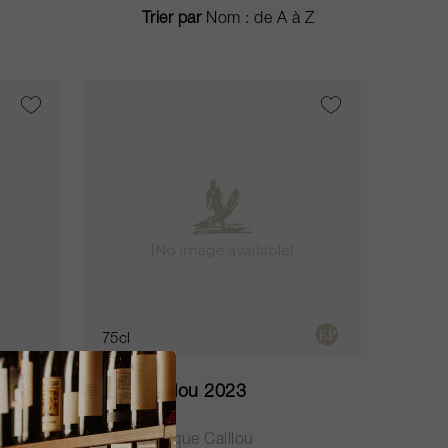
Trier par
75cl
Picque Caillou 2023
Château Picque Caillou