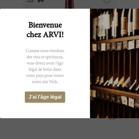
JS
94
Bienvenue
chez ARVI!
Comme nous vendons
des vins et spiritueux,
vous devez avoir l'âge
légal de boire dans
votre pays pour visiter
75cl
notre site Web.
Les Ormes de Pez 2016
J'ai l'âge légal
Château Les Ormes de Pez
CHF 35.65