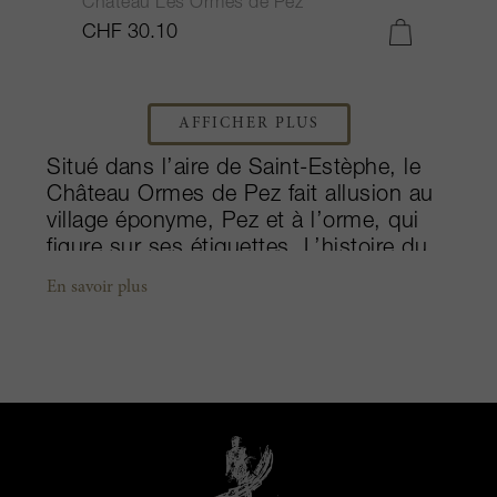
Château Les Ormes de Pez
CHF 30.10
AFFICHER PLUS
Situé dans l’aire de Saint-Estèphe, le
Château Ormes de Pez fait allusion au
village éponyme, Pez et à l’orme, qui
figure sur ses étiquettes. L’histoire du
domaine remonte au XVIIIe siècle, mais
En savoir plus
il est passé entre les mains de la famille
Cazes, du Château Lynch Bages, à la
fin des années 1920. Ses 38 hectares
de terres sont assez largement
dispersés sur différents terroirs, dont
environ un tiers de graves et d'argiles,
autant de graves et de sable et un
dernier tiers de graves pures situées à