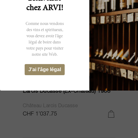
chez ARVI!
Comme nous vendons
des vins et spiritueux,
vous devez avoir l'âge
légal de boire dans
votre pays pour visiter
notre site Web.
J'ai l'âge légal
600cl
Larcis Ducasse (Ex-Château) 1988
Château Larcis Ducasse
CHF 1’037.75