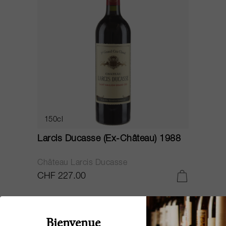
150cl
Larcis Ducasse (Ex-Château) 1988
Château Larcis Ducasse
CHF 227.00
Bienvenue