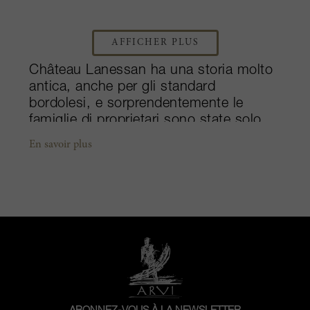
AFFICHER PLUS
Château Lanessan ha una storia molto
antica, anche per gli standard
bordolesi, e sorprendentemente le
famiglie di proprietari sono state solo
due. La documentazione della tenuta
En savoir plus
afferma che essa esisteva già nel XIV
secolo; è stata di proprietà della stessa
famiglia fino al 1793, quando è stata
venduta alla famiglia Delbos. Questi
ultimi operavano come mercanti a
Bordeaux e hanno sviluppato la tenuta
in termini sia di quantità che di qualità.
Nonostante fosse antico e ben stabilito,
Lanessan non riuscì a entrare nella
Classificazione del 1855. Secondo gli