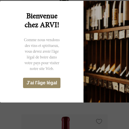
Bienvenue
chez ARVI!
Comme nous vendons
des vins et spiritueux,
vous devez avoir l'âge
légal de boire dans
150cl
votre pays pour visiter
notre site Web.
Lanessan 1983
J'ai l'âge légal
Château Lanessan
CHF 162.15