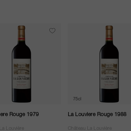
75cl
iere Rouge 1979
La Louviere Rouge 1988
La Louvière
Château La Louvière