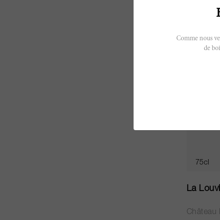
CHF 48.
Comme nous vendo
de boi
75cl
La Louv
Château 