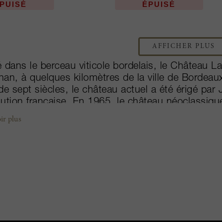
PUISÉ
ÉPUISÉ
AFFICHER PLUS
 dans le berceau viticole bordelais, le Château L
an, à quelques kilomètres de la ville de Bordeaux.
de sept siècles, le château actuel a été érigé par
ution française. En 1965, le château néoclassiqu
 donné pour mission de redorer son blason. La val
ir plus
cupations : des pratiques culturales respectueu
tionnelles de vinification et l'utilisation judicieu
yens d’y parvenir et de permettre à La Louvière 
s de grand caractère.