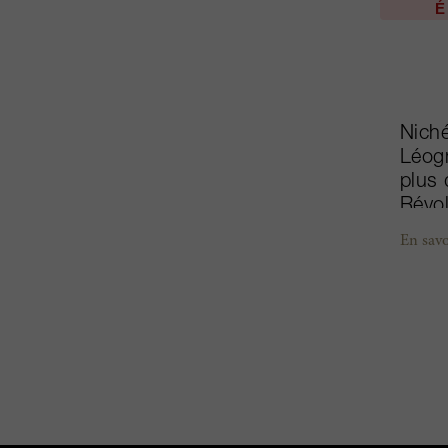
É
Niché
Léogn
plus 
Révol
s’est
En savo
préoc
tradi
de mo
rouge