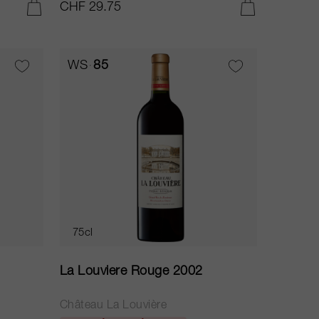
CHF 29.75
AJOUTER AU PANIER
AJOUTER AU PANIER
WS
85
75cl
La Louviere Rouge 2002
Château La Louvière