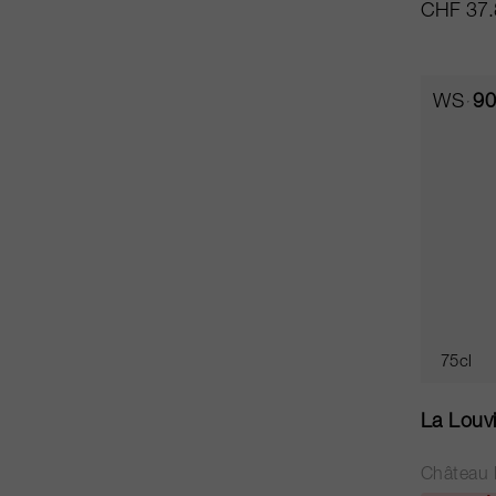
CHF 37.
WS
90
75cl
La Louv
Château 