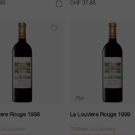
85
CHF 37.85
AJOUTER AU PANIER
75cl
iere Rouge 1998
La Louviere Rouge 1999
La Louvière
Château La Louvière