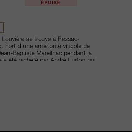
ÉPUISÉ
a Louvière se trouve à Pessac-
 Fort d’une antériorité viticole de
 Jean-Baptiste Mareilhac pendant la
e a été racheté par André Lurton qui
orisation du terroir est au cœur des
ses de l'environnement, des méthodes
se de techniques de pointe sont autant
d’enfanter des vins blancs secs et