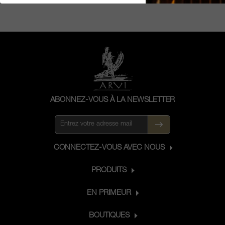
Perse. Le petit vignoble était
entièrement voué au merlot, d’un âge
moyen de 55 ans, voire plus dans
certains cas. La parcelle était située sur
le plateau de Saint-Émilion, où le terroir
s’apparente à celui de Pavie, autrement
dit, des sols argilo-calcaires sur une
couche de calcaire avec des fossiles
ABONNEZ-VOUS À LA NEWSLETTER
marins. Le millésime 2001 était le
dernier de La Clusière, son vignoble a
ensuite été rattaché à celui de Pavie.
CONNECTEZ-VOUS AVEC NOUS
PRODUITS
EN PRIMEUR
BOUTIQUES