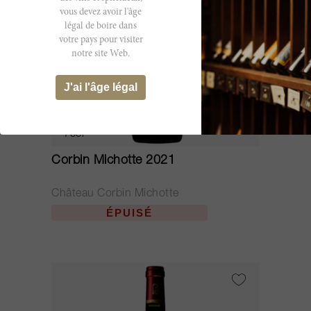
vous devez avoir l'âge
légal de boire dans
votre pays pour visiter
notre site Web.
J'ai l'âge légal
75cl
Corbin Michotte 2021
Château Corbin Michotte
ÉPUISÉ