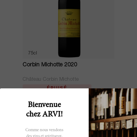
75cl
Corbin Michotte 2020
Château Corbin Michotte
ÉPUISÉ
Bienvenue
chez ARVI!
Comme nous vendons
des vins et spiritueux,