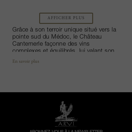
AFFICHER PLUS
Grâce à son terroir unique situé vers la
pointe sud du Médoc, le Château
Cantemerle façonne des vins
complexes et équilibrés, lui valant son
titre de Grand Cru Classé dans le
En savoir plus
fameux classement de 1855. Sur une
superficie totale de 87 hectares, la
moitié est dédiée au cabernet-
sauvignon, fait plutôt rare sur la Rive
Gauche. S’y ajoute une part assez
inattendue de 40% de merlot, les 10%
restants étant partagés entre le
cabernet franc et le petit verdot. Après
une succession de propriétaires, le
domaine est passé entre les mains de