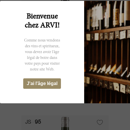
Bienvenue
chez ARVI!
Comme nous vendons
des vins et spiritueux,
vous devez avoir l'âge
légal de boire dans
75cl
votre pays pour visiter
notre site Web.
Cantemerle 2018
J'ai l'âge légal
Château Cantemerle
CHF 31.15
JS
95