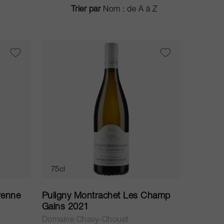
Trier par
75cl
renne
Puligny Montrachet Les Champ
Gains 2021
Domaine Chavy-Chouet