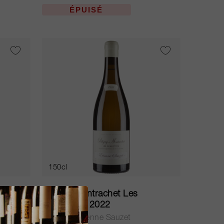
ÉPUISÉ
150cl
Puligny Montrachet Les
Combettes 2022
Domaine Etienne Sauzet