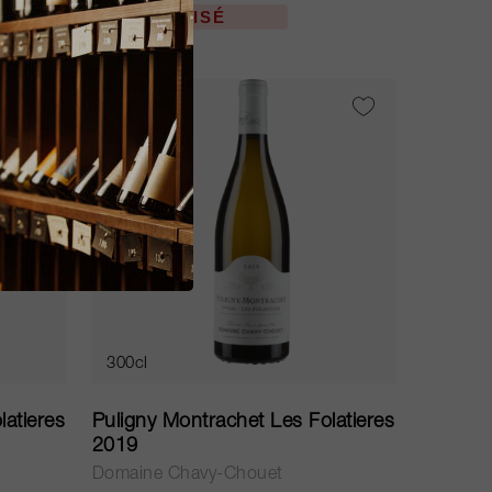
ÉPUISÉ
300cl
latieres
Puligny Montrachet Les Folatieres
2019
Domaine Chavy-Chouet