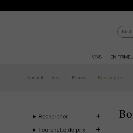
VINS
EN PRIME
Accueil
/
Vins
/
France
/
Bourgogne
Bo
Rechercher
Fourchette de prix