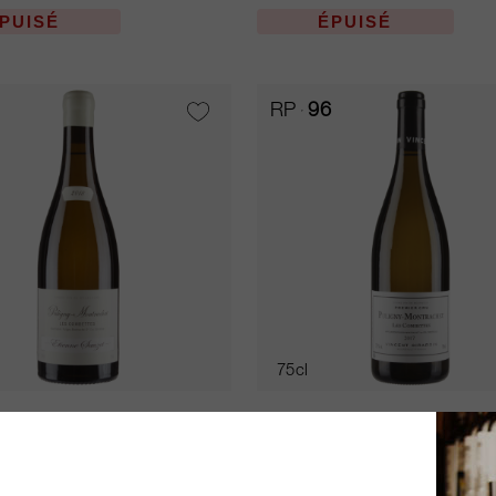
PUISÉ
ÉPUISÉ
RP
96
75cl
 Montrachet Les
Puligny Montrachet Les
es 2014
Combettes 2022
Etienne Sauzet
Domaine Vincent Girardin