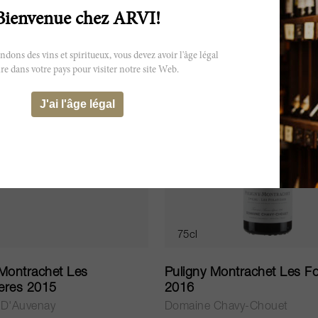
PUISÉ
ÉPUISÉ
Bienvenue chez ARVI!
ns des vins et spiritueux, vous devez avoir l'âge légal
re dans votre pays pour visiter notre site Web.
J'ai l'âge légal
75cl
 Montrachet Les
Puligny Montrachet Les Fo
eres 2015
2016
 D'Auvenay
Domaine Chavy-Chouet