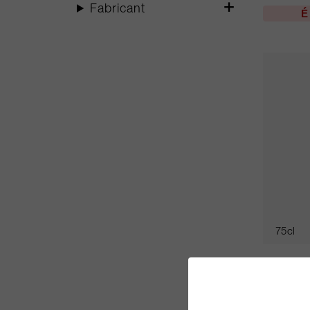
Fabricant
É
75cl
Puligny
Combett
Domaine 