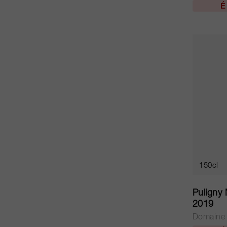
É
150cl
Puligny 
2019
Domaine