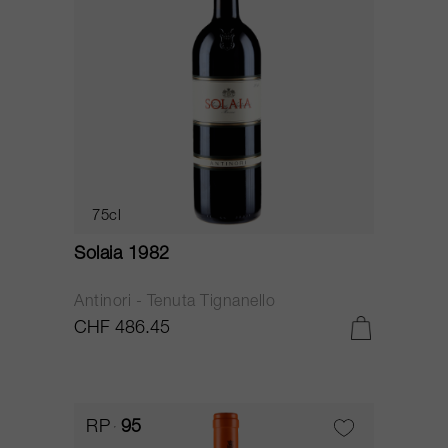
75cl
Solaia 1982
Antinori - Tenuta Tignanello
CHF 486.45
RP
95