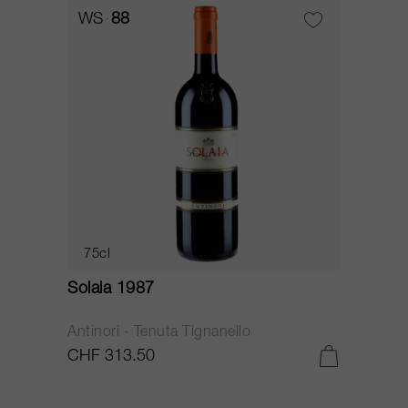
WS
88
75cl
Solaia 1987
Antinori - Tenuta Tignanello
CHF 313.50