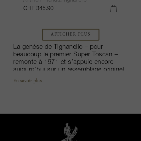
Antinori - Tenuta Tignanello
CHF 345.90
AFFICHER PLUS
La genèse de Tignanello – pour
beaucoup le premier Super Toscan –
remonte à 1971 et s’appuie encore
aujourd’hui sur un assemblage originel
de cabernet-sauvignon et de
En savoir plus
sangiovese. Niché dans les collines
pittoresques entre les vallées des
rivières Greve et Pesa, ce domaine de
350 hectares compte 147 hectares de
vignes réparties sur l’aire d’appellation
de Chianti Classico. Depuis le milieu du
19ème siècle, plus que toute autre,
cette propriété mythique est restée