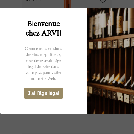
WS
90
Bienvenue
chez ARVI!
Comme nous vendons
des vins et spiritueux,
vous devez avoir l'âge
légal de boire dans
votre pays pour visiter
75cl
notre site Web.
Solaia 1986
J'ai l'âge légal
Antinori - Tenuta Tignanello
CHF 356.75