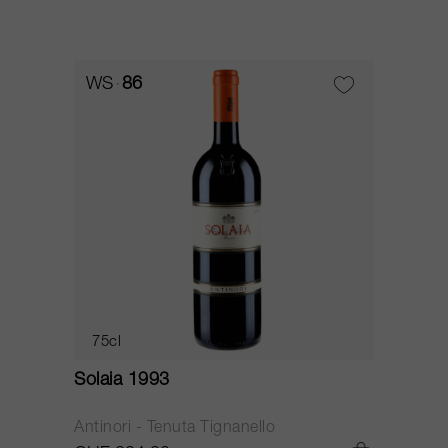
WS
86
75cl
Solaia 1993
Antinori - Tenuta Tignanello