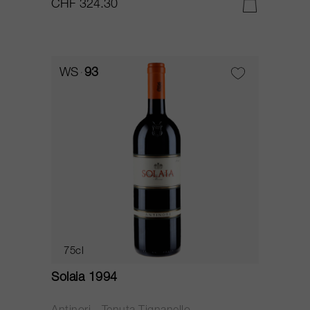
CHF 324.30
WS
93
75cl
Solaia 1994