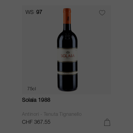
WS
97
75cl
Solaia 1988
Antinori - Tenuta Tignanello
CHF 367.55