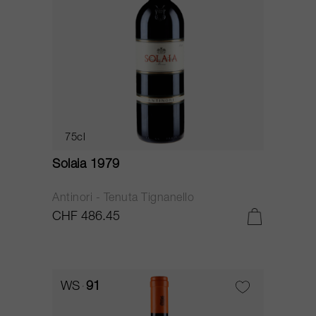
75cl
Solaia 1979
Antinori - Tenuta Tignanello
CHF 486.45
WS
91