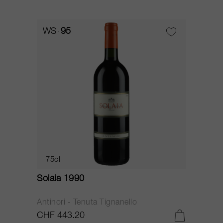
WS
95
75cl
Solaia 1990
Antinori - Tenuta Tignanello
CHF 443.20