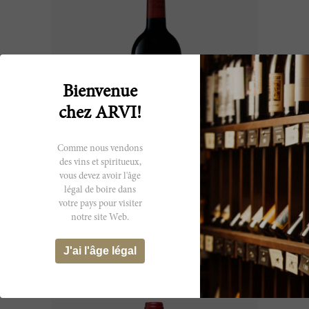
Bienvenue
chez ARVI!
Comme nous vendons
des vins et spiritueux,
75cl
vous devez avoir l'âge
légal de boire dans
La Dame de Montrose (2nd Vin)
votre pays pour visiter
2025
notre site Web.
Château Montrose
CHF 33.95
J'ai l'âge légal