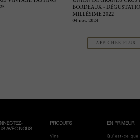
023 VINTAGE TASTING
UNION DE GRANDS CRUS 
025
BORDEAUX - DÉGUSTATI
MILLÉSIME 2022
04 nov. 2024
AFFICHER PLUS
NNECTEZ-
PRODUITS
EN PRIMEUR
US AVEC NOUS
Vins
Qu'est-ce que