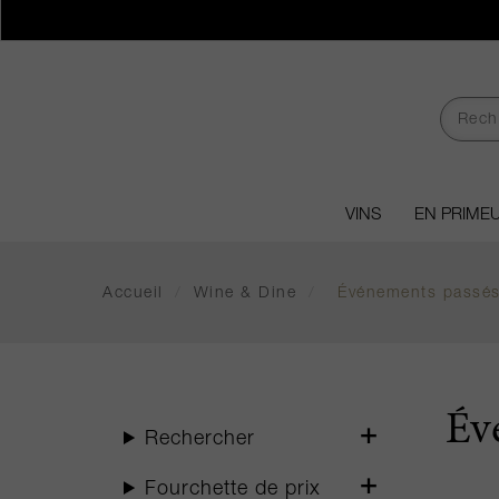
VINS
EN PRIME
Accueil
/
Wine & Dine
/
Événements passé
Év
Rechercher
Fourchette de prix