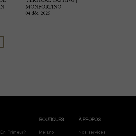
DE
VERTICAL TASTING |
ON
MONFORTINO
04 déc. 2025
BOUTIQUES
À PROPOS
 En Primeur?
Melano
Nos services