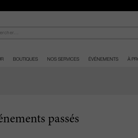
UR
BOUTIQUES
NOS SERVICES
ÉVÉNEMENTS
À P
s
énements passés