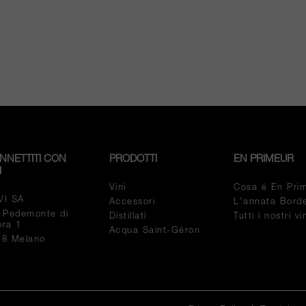
NNETTITI CON
PRODOTTI
EN PRIMEUR
I
Vini
Cosa é En Pri
VI SA
Accessori
L'annata Bord
a Pedemonte di
Distillati
Tutti i nostri v
pra 1
Acqua Saint-Géron
18 Melano