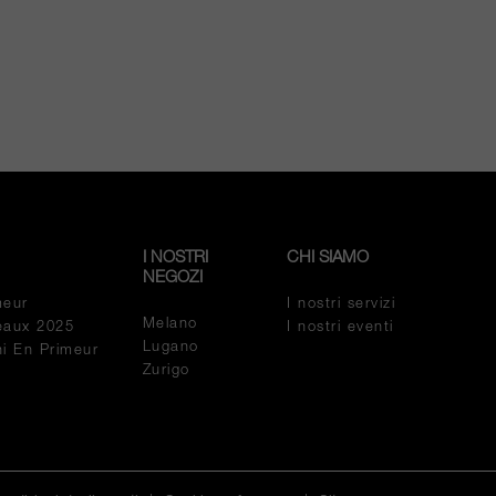
I NOSTRI
CHI SIAMO
NEGOZI
meur
I nostri servizi
Melano
eaux 2025
I nostri eventi
Lugano
ini En Primeur
Zurigo