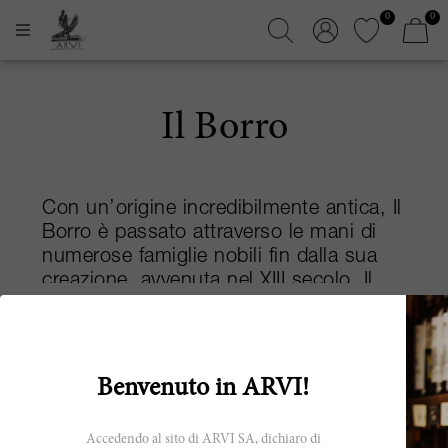
0
0
Il Borro
Con un’origine incredibilmente antica, Il
Borro è passato attraverso le mani di
numerose famiglie nobili fin dalla sua
creazione, avvenuta nel XIII secolo. Il
visionario Alessandro dal Borro, una
Leggi di più
delle figure più importanti dietro la
tenuta, rappresentò la terza
generazione dei Borro a gestire la
Benvenuto in ARVI!
proprietà. La storia moderna
dell’azienda, tuttavia, comincia nel
Accedendo al sito di ARVI SA, dichiaro di