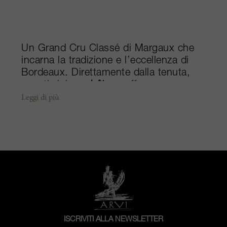
Un Grand Cru Classé di Margaux che
incarna la tradizione e l’eccellenza di
Bordeaux. Direttamente dalla tenuta,
questi vini
ex-château
offrono
un’espressione autentica del terroir,
Leggi di più
con raffinatezza, profondità e un
eccezionale potenziale di
invecchiamento.
ISCRIVITI ALLA NEWSLETTER