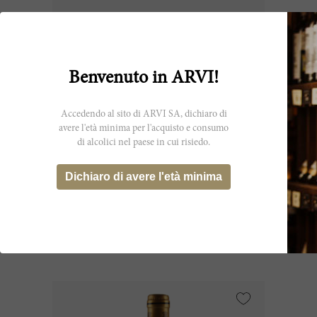
Benvenuto in ARVI!
Accedendo al sito di ARVI SA, dichiaro di
avere l'età minima per l'acquisto e consumo
di alcolici nel paese in cui risiedo.
300cl
Talbot (Ex-Château) 1977
Dichiaro di avere l'età minima
Château Talbot
CHF 432.40