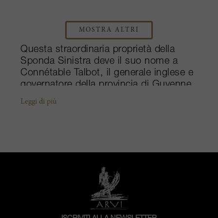
MOSTRA ALTRI
Questa straordinaria proprietà della
Sponda Sinistra deve il suo nome a
Connétable Talbot, il generale inglese e
governatore della provincia di Guyenne,
sconfitto nella famosa battaglia di
Leggi di più
Castillon nel 1453. La sua caduta pose
fine a oltre 340 anni di controllo
britannico nella regione di Bordeaux.
Oggi Château Talbot possiede 107
ettari di vigneti coltivati nel cuore del
comune di Saint-Julien. Inizialmente del
gruppo di négociant di Cordier, Talbot è
rimasto dei membri della famiglia fino a
oggi, con Nancy Bignon Cordier e suo
marito Jean-Paul Bignon che