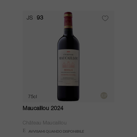
JS
93
75cl
Maucaillou 2024
Château Maucaillou