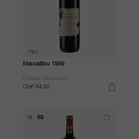
75cl
Maucaillou 1989
Château Maucaillou
CHF 64.85
VI
89