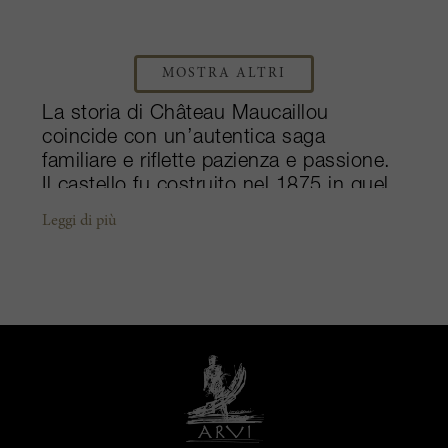
MOSTRA ALTRI
La storia di Château Maucaillou
coincide con un’autentica saga
familiare e riflette pazienza e passione.
Il castello fu costruito nel 1875 in quel
carico stile barocco molto popolare a
Leggi di più
quei tempi ed era circondato da cinque
ettari di vigneti. Da quando arrivarono
alla tenuta nel 1929, i fratelli Dourthe,
Roger e André dedicarono la propria
vita all'espansione dei vigneti,
riuscendo a raggiungere i 20 ettari di
terreni nel 1967. A quel punto la
gestione passò a Philippe, figlio di
Roger, che lungo un periodo di