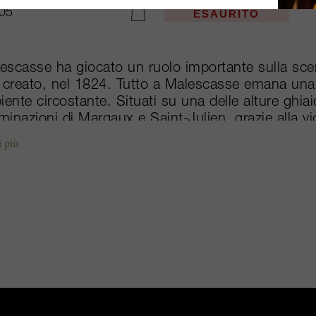
05
ESAURITO
AGGIUNGI AL CARRELLO
lescasse ha giocato un ruolo importante sulla sce
 creato, nel 1824. Tutto a Malescasse emana una
iente circostante. Situati su una delle alture ghiai
inazioni di Margaux e Saint-Julien, grazie alla vi
casse godono non solo di terreni ben drenati, m
i più
prodotti qui sono delicati e naturali.