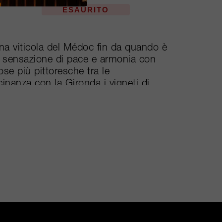
ESAURITO
na viticola del Médoc fin da quando è
 sensazione di pace e armonia con
ose più pittoresche tra le
cinanza con la Gironda i vigneti di
a anche di un microclima temperato. I