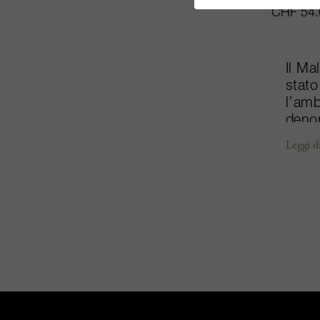
CHF 54.
Il Ma
stato
l’amb
denom
Males
Leggi d
vini 