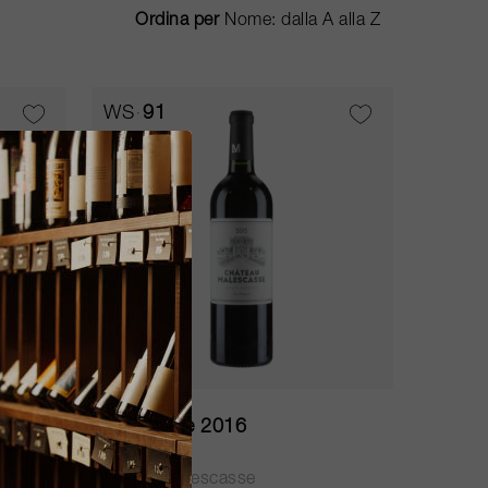
Ordina per
WS
91
75cl
Malescasse 2016
Château Malescasse