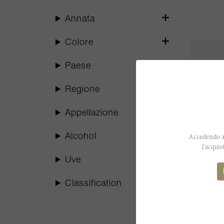
Annata
Colore
Paese
Regione
Appellazione
Alcohol
Accedendo al
l'acquis
Uve
75cl
Classification
Malesca
Château 