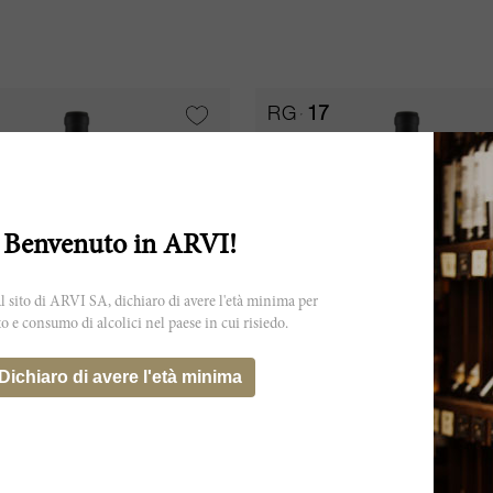
RG
17
Benvenuto in ARVI!
 sito di ARVI SA, dichiaro di avere l'età minima per
to e consumo di alcolici nel paese in cui risiedo.
75cl
Dichiaro di avere l'età minima
sse 1989
Malescasse 2015
Malescasse
Château Malescasse