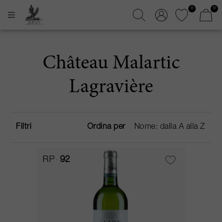
0
0
Château Malartic
Lagravière
Filtri
Ordina per
RP
92