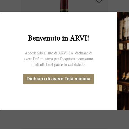
Benvenuto in ARVI!
Accedendo al sito di ARVI SA, dichiaro di
avere l'età minima per l'acquisto e consumo
di alcolici nel paese in cui risiedo.
75cl
Dichiaro di avere l'età minima
Malartic Lagravière Rouge 1965
Château Malartic Lagravière
CHF 345.90