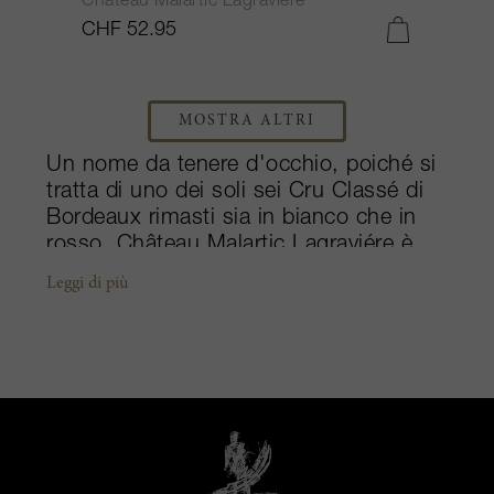
Château Malartic Lagravière
CHF 52.95
MOSTRA ALTRI
Un nome da tenere d'occhio, poiché si
tratta di uno dei soli sei Cru Classé di
Bordeaux rimasti sia in bianco che in
rosso, Château Malartic Lagraviére è
una delle denominazioni più raffinate.
Leggi di più
Una coppia belga, Michele e Alfred-
Alexandre Bonnie, acquistò la proprietà
nel 1997 e ora lo Château appena
rinnovato è nelle mani del figlio e della
nuora, Jean-Jacques e Séverine.
All'inizio del secolo la tenuta ha
adottato l'agricoltura biologica e ridotto
le rese, ottenendo una qualità