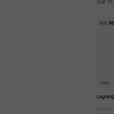
CHF 75.
WS
96
150cl
Lagrang
Château 