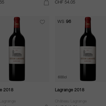
65
CHF 54.05
AGGIUNGI AL CARRELLO
WS
96
600cl
e 2018
Lagrange 2018
Lagrange
Château Lagrange