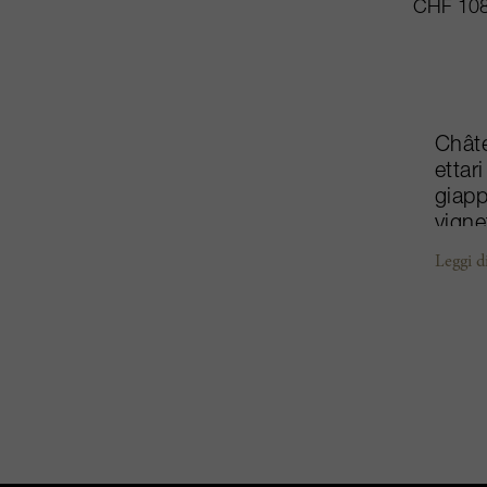
CHF 108
Châte
ettar
giapp
vigne
molti
Leggi d
nuova
ricer
che d
vende
compr
franc
estre
fresc
Julie