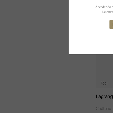
CHF 225
Accedendo al
l'acquis
75cl
Lagrang
Château 