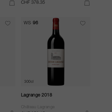
CHF 378.35
AGGIUNGI AL CARRELLO
AGGIUNGI AL CARRELLO
WS
96
300cl
Lagrange 2018
Château Lagrange