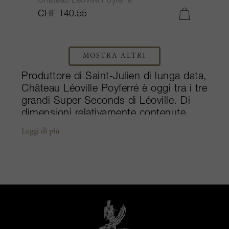
Château Léoville Poyferré
CHF 140.55
MOSTRA ALTRI
Produttore di Saint-Julien di lunga data,
Château Léoville Poyferré è oggi tra i tre
grandi Super Seconds di Léoville. Di
dimensioni relativamente contenute,
questa tenuta crea vini imponenti sulla
Leggi di più
Sponda Sinistra, che negli ultimi
decenni hanno fatto molti passi avanti
in termini di qualità. La Maison è di
proprietà della famiglia Cuvelier dal
1921, tuttavia la tenuta non ha
registrato cambiamenti importanti fino
all'arrivo di Didier Cuvelier negli anni
'70. Didier assunse il famoso vigneron