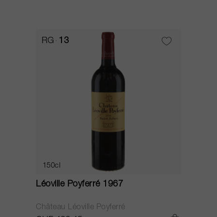
RG
13
150cl
Léoville Poyferré 1967
Château Léoville Poyferré