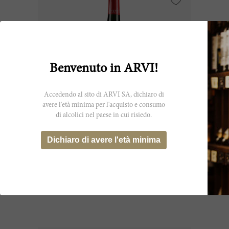
Benvenuto in ARVI!
Accedendo al sito di ARVI SA, dichiaro di
avere l'età minima per l'acquisto e consumo
di alcolici nel paese in cui risiedo.
150cl
Dichiaro di avere l'età minima
Léoville Poyferré (Ex-Château) 2013
Château Léoville Poyferré
CHF 216.20