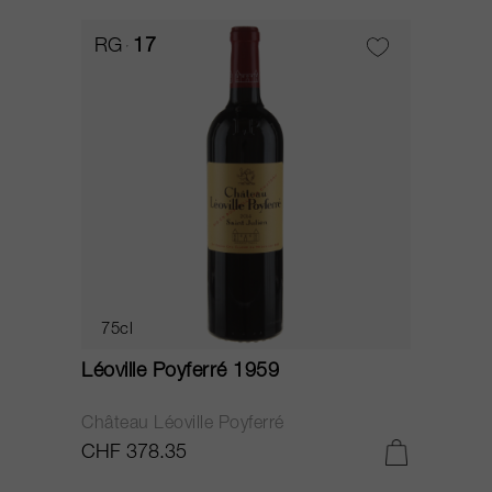
RG
17
75cl
Léoville Poyferré 1959
Château Léoville Poyferré
CHF 378.35