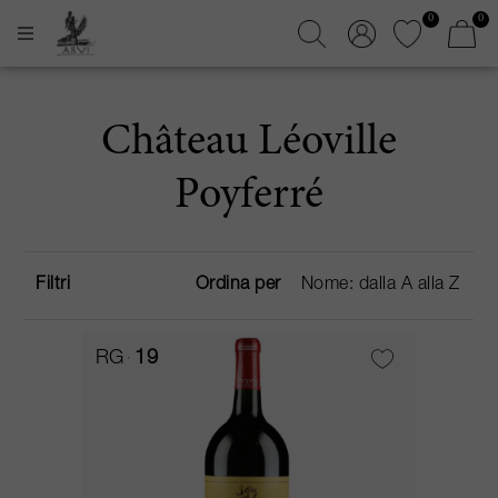
0
0
Château Léoville
Poyferré
Filtri
Ordina per
RG
19