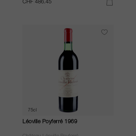
CHF 486.45
75cl
Léoville Poyferré 1969