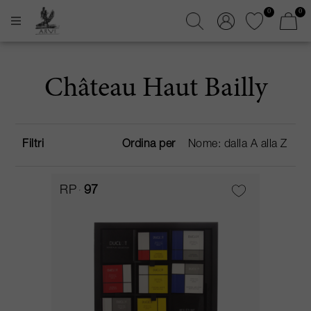
0
0
Château Haut Bailly
Filtri
Ordina per
RP
97