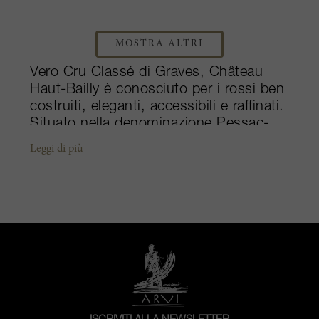
MOSTRA ALTRI
Vero Cru Classé di Graves, Château
Haut-Bailly è conosciuto per i rossi ben
costruiti, eleganti, accessibili e raffinati.
Situato nella denominazione Pessac-
Léognan, lo Château risale al 1461.
Leggi di più
L'influente famiglia Sanders acquistò la
tenuta nel 1955, prima di cedere la
proprietà a Robert G. Wilmers.
Banchiere americano, Wilmers acquistò
lo Château nel 1998, tuttavia la famiglia
Sanders è ancora rappresentata da
Véronique Sanders, che è entrata a far
parte del team Haut-Bailly come
Direttrice Generale della tenuta. A
differenza delle proprietà vicine, il