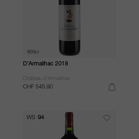
600cl
D'Armailhac 2018
Château d’Armailhac
CHF 545.90
WS
94