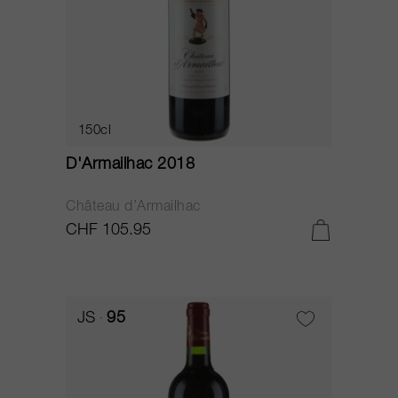
150cl
D'Armailhac 2018
Château d’Armailhac
CHF 105.95
JS
95