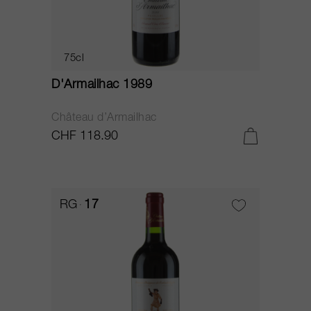
75cl
D'Armailhac 1989
Château d’Armailhac
CHF 118.90
RG
17