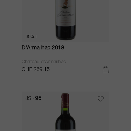
300cl
D'Armailhac 2018
Château d’Armailhac
CHF 269.15
JS
95