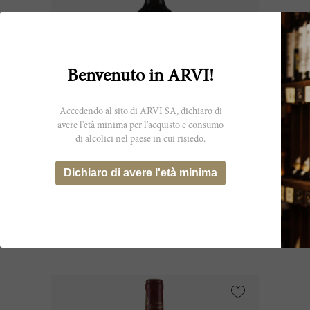
Benvenuto in ARVI!
Accedendo al sito di ARVI SA, dichiaro di
avere l'età minima per l'acquisto e consumo
di alcolici nel paese in cui risiedo.
600cl
D'Armailhac 2019
Dichiaro di avere l'età minima
Château d’Armailhac
CHF 464.85