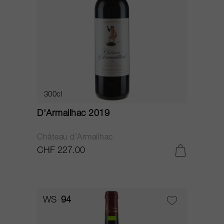
300cl
D'Armailhac 2019
Château d’Armailhac
CHF 227.00
WS
94