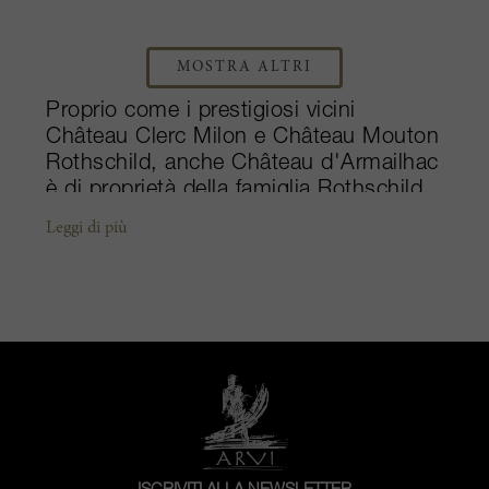
MOSTRA ALTRI
Proprio come i prestigiosi vicini
Château Clerc Milon e Château Mouton
Rothschild, anche Château d'Armailhac
è di proprietà della famiglia Rothschild.
La tenuta è appartenuta ai proprietari
Leggi di più
originali, la famiglia d'Armailhacq, dal
XVII secolo fino al 1993, quando
l’acquistò il barone Philippe de
Rothschild. Dal 1989 fino alla sua
scomparsa nel 2014, la baronessa
Philippine de Rothschild si occupò della
proprietà e lavorò per ripristinare la vera
identità dello Château. Cinquième Cru
nell'illustre Classificazione del 1855, la
tenuta di 70 ettari del Pauillac