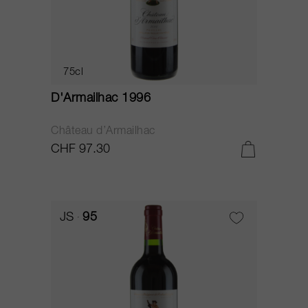
75cl
D'Armailhac 1996
Château d’Armailhac
CHF 97.30
JS
95