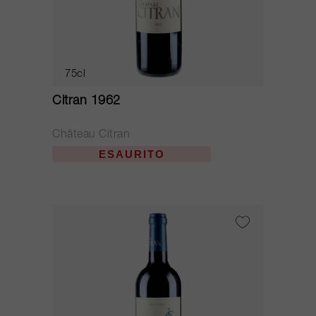
75cl
Citran 1962
Château Citran
ESAURITO