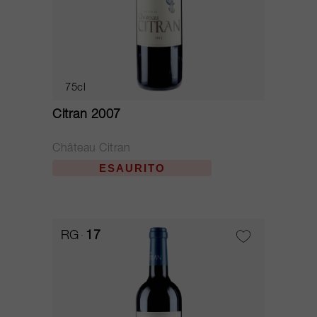
75cl
Citran 2007
Château Citran
ESAURITO
RG
17