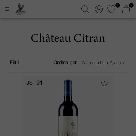
0
0
Château Citran
Filtri
Ordina per
JS
91