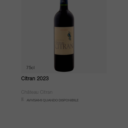
75cl
Citran 2023
Château Citran