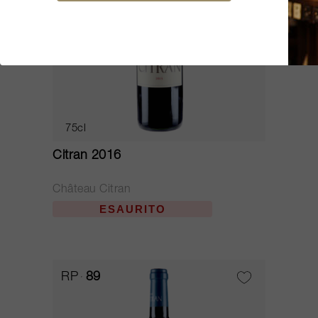
75cl
Citran 2016
Château Citran
ESAURITO
RP
89