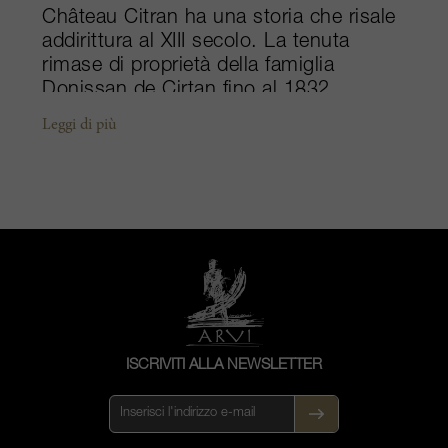
Château Citran ha una storia che risale
addirittura al XIII secolo. La tenuta
rimase di proprietà della famiglia
Donissan de Cirtan fino al 1832,
quando l'ultimo erede la vendette. Oggi
Leggi di più
lo Château è di proprietà dei Merlaut,
che godono i frutti dei restauri eseguiti
dai precedenti proprietari giapponesi.
Situati ai margini della denominazione
Moulis-en-Médoc, i vigneti di Citran si
estendono su oltre 100 ettari e
beneficiano del clima marittimo del
Médoc grazie alla vicinanza all'estuario
della Gironda e al golfo di Biscaglia.
Situata in una posizione idilliaca, la
ISCRIVITI ALLA NEWSLETTER
proprietà coltivata in maniera
sostenibile è protetta dai venti
occidentali e nord-occidentali dalle