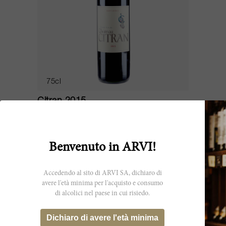
75cl
Citran 2015
Château Citran
ESAURITO
Benvenuto in ARVI!
Accedendo al sito di ARVI SA, dichiaro di
avere l'età minima per l'acquisto e consumo
JS
92
di alcolici nel paese in cui risiedo.
Dichiaro di avere l'età minima