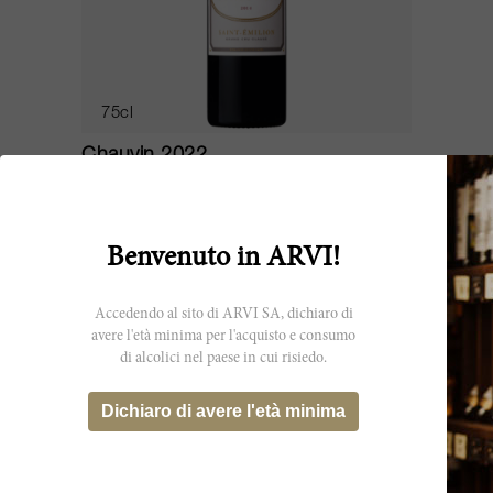
75cl
Chauvin 2022
Château Chauvin
ESAURITO
Benvenuto in ARVI!
Accedendo al sito di ARVI SA, dichiaro di
avere l'età minima per l'acquisto e consumo
di alcolici nel paese in cui risiedo.
Dichiaro di avere l'età minima