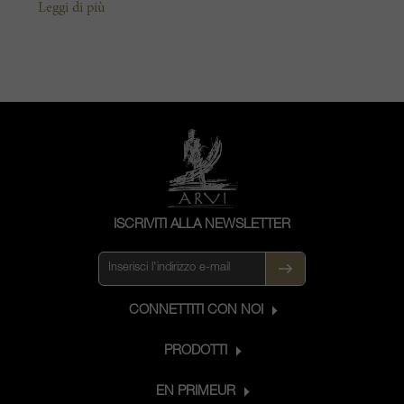
Leggi di più
famiglia, tra cui Henri, che ne era a
capo quando fu inserita tra i Grand Cru
di Saint-Émilion. Oggi, è di proprietà
delle sue figlie Béatrice e Marie-France,
le quali, nel corso degli anni, hanno
ampliato la superficie vitata arrivando a
quasi 15 ettari, impiantati a Merlot,
Cabernet Franc, Cabernet Sauvignon e
alcuni antichi Malbec. I loro vini
provengono da uve accuratamente
ISCRIVITI ALLA NEWSLETTER
selezionate e macerate a freddo, poi
fermentate con i loro lieviti indigeni
prima dell’affinamento in botti di rovere
nuove al 60%.
CONNETTITI CON NOI
PRODOTTI
EN PRIMEUR