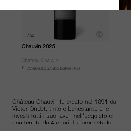
75cl
Chauvin 2025
Château Chauvin
Château Chauvin fu creato nel 1891 da
Victor Ondet, tintore benestante che
investì tutti i suoi averi nell’acquisto di
una tenuta da 4 ettari. La proprietà fu
tramandata a diversi membri della