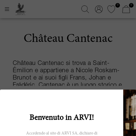
0
0
Château Cantenac
Château Cantenac si trova a Saint-
Émilion e appartiene a Nicole Roskam-
Brunot e ai suoi figli Frans, Johan e
Frédéric. Cantenac è un luogo storico e
il suo nome significa "luogo incantato"
Leggi di più
in latino. Negli anni ha avuto diversi
proprietari, tra cui i Despujol, una nota
famiglia di mercanti di Libourne che
Benvenuto in ARVI!
all’epoca possedeva anche Château
Nenin e Château la Gomerie, per poi
Accedendo al sito di ARVI SA, dichiaro di