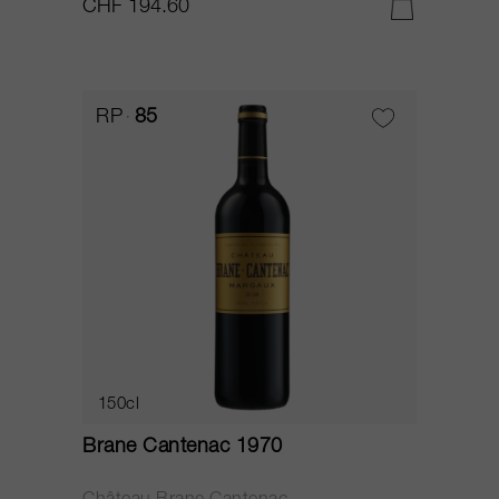
CHF 194.60
RP
85
150cl
Brane Cantenac 1970