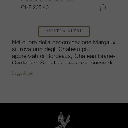
Château Brane Cantenac
CHF 205.40
MOSTRA ALTRI
Nel cuore della denominazione Margaux
si trova uno degli Château più
apprezzati di Bordeaux, Château Brane-
Cantenac. Situato a ovest del paese di
Cantenac, lo Château deve il proprio
Leggi di più
nome non solo alla sua posizione ma
anche al "Napoleone dei vigneti", il
Barone di Brane, che fondò la tenuta
nel 1833. Dagli anni Venti lo Château
appartiene alla famiglia Lurton. Henri
Lurton prosegue la ricerca
dell'eccellenza iniziata dalla sua famiglia
dal 1992. Con una mentalità più