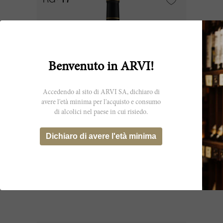
RG
17
Benvenuto in ARVI!
Accedendo al sito di ARVI SA, dichiaro di
avere l'età minima per l'acquisto e consumo
di alcolici nel paese in cui risiedo.
75cl
Dichiaro di avere l'età minima
Brane Cantenac 1947
Château Brane Cantenac
CHF 403.20