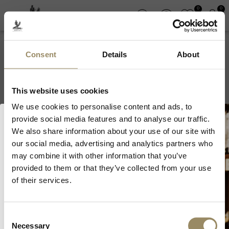
0
0
Consent
Details
About
Château Beynat
This website uses cookies
We use cookies to personalise content and ads, to
provide social media features and to analyse our traffic.
We also share information about your use of our site with
our social media, advertising and analytics partners who
Benvenuto in ARVI!
may combine it with other information that you’ve
provided to them or that they’ve collected from your use
Accedendo al sito di ARVI SA, dichiaro di
of their services.
ISCRIVITI ALLA NEWSLETTER
avere l'età minima per l'acquisto e consumo
di alcolici nel paese in cui risiedo.
Consent
Dichiaro di avere l'età minima
Necessary
Selection