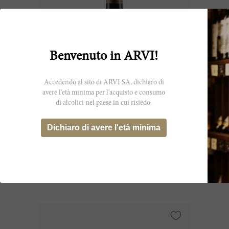
Benvenuto in ARVI!
Accedendo al sito di ARVI SA, dichiaro di
avere l'età minima per l'acquisto e consumo
di alcolici nel paese in cui risiedo.
37.5cl
Beauséjour Duffau Lagarrosse (Ex-
Dichiaro di avere l'età minima
Château) 2006
Château Beauséjour
CHF 35.65