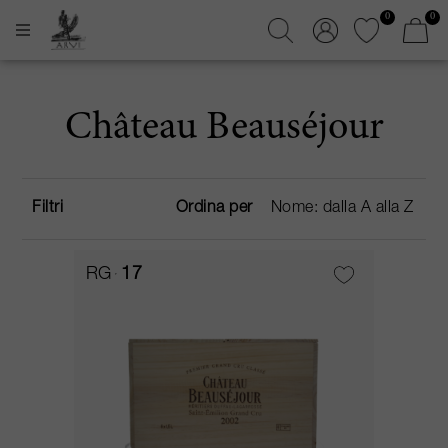
0
0
Château Beauséjour
Filtri
Ordina per
RG
17