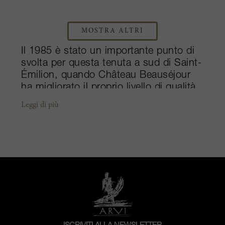
MOSTRA ALTRI
Il 1985 è stato un importante punto di
svolta per questa tenuta a sud di Saint-
Émilion, quando Château Beauséjour
ha migliorato il proprio livello di qualità
diventando uno dei produttori più
Leggi di più
imponenti tra i Premier Grands Crus
Classé. Dopo la grande svolta della
proprietà, l'ingegner Pierre Bernault
acquistò Château Beauséjour nel 2004,
coronando il suo amore per il mondo
del vino. Con 12 dei 15 ettari dedicati
alla produzione di Merlot e Cabernet
Franc, la famiglia Bernault ha
continuato ad accrescere la propria
fama di più grande produttore di vino