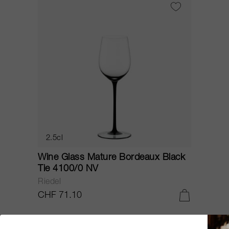
2.5cl
Wine Glass Mature Bordeaux Black
Tie 4100/0 NV
Riedel
CHF 71.10