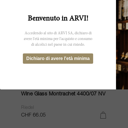
Benvenuto in ARVI!
Accedendo al sito di ARVI SA, dichiaro di
avere l'età minima per l'acquisto e consumo
di alcolici nel paese in cui risiedo.
Dichiaro di avere l'età minima
2.5cl
Wine Glass Montrachet 4400/07 NV
Riedel
CHF 66.05