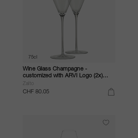
75cl
Wine Glass Champagne -
customized with ARVI Logo (2x)
11552 NV
Zalto
CHF 80.05