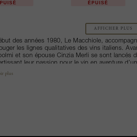
PUISÉ
ÉPUISÉ
AFFICHER PLUS
ébut des années 1980, Le Macchiole, accompagné 
bouger les lignes qualitatives des vins italiens. 
lmi et son épouse Cinzia Merli se sont lancés da
rtissant leur passion pour le vin en aventure d’un
morphosé ce domaine de 18 hectares, le transfo
ir plus
ns parmi les ténors de Bolgheri, au même rang qu
caia. La contribution exceptionnelle de l’œnolog
hissés parmi les réalisations les plus passionnant
 de domaine, représente les volumes les plus impo
e rouges exceptionnels : Paléo Rosso, Messorio
net franc structuré. Messorio est un pur merlot à 
 captivant. Cinzia Merli a repris les rênes du dom
genio avec beaucoup d’enthousiasme.