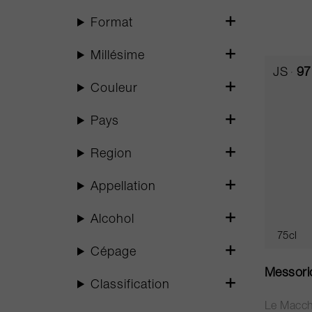
Format
Millésime
JS
97
Couleur
Pays
Region
Appellation
Alcohol
75cl
Cépage
Messori
Classification
Le Macch