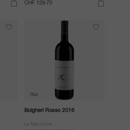
CHF 129.70
AJOUTER AU PANIER
AJOUTER AU PANIER
75cl
Bolgheri Rosso 2016
Le Macchiole