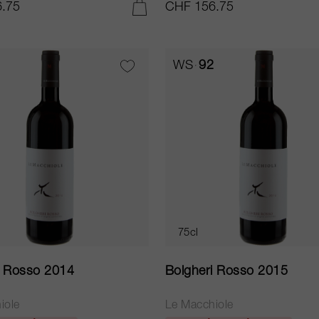
.75
CHF 156.75
AJOUTER AU PANIER
WS
92
75cl
i Rosso 2014
Bolgheri Rosso 2015
iole
Le Macchiole