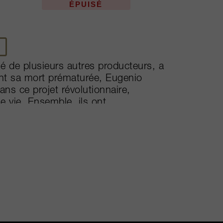
ÉPUISÉ
de plusieurs autres producteurs, a
Avant sa mort prématurée, Eugenio
ns ce projet révolutionnaire,
e vie. Ensemble, ils ont
rmant en producteur de Supers
e ses voisins, Ornellaia et
ue Luca D’Attoma aidant, les vins se
es de la Toscane. Macchiole, le vin
rtants, suivis de trois vins de
 et Scrio. Paléo Rosso est un 100%
la richesse avérée, et Scrio est un
aine et perpétue l’esprit novateur