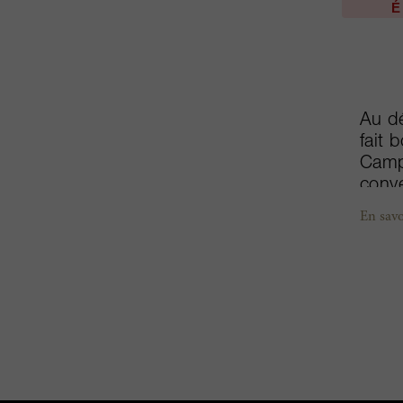
É
Au d
fait 
Campo
conve
méta
En savo
Tosca
Sassi
sont 
rouge
cépag
caber
syrah
d’Eu