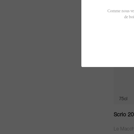
CHF 167
Comme nous vendo
de boi
75cl
Scrio 2
Le Macch