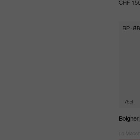
CHF 156
RP
88
75cl
Bolgher
Le Macch