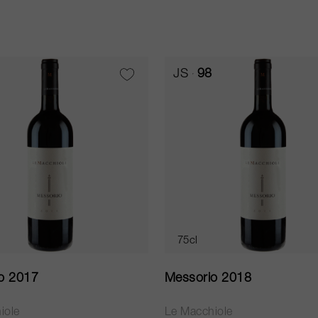
JS
98
75cl
o 2017
Messorio 2018
iole
Le Macchiole