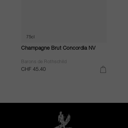
75cl
Champagne Brut Concordia NV
P
Barons de Rothschild
C
CHF 45.40
C