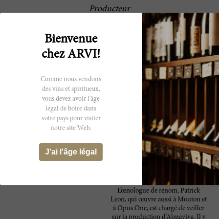
Producteur
Le projet super premium
Baron Philippe de
Almaviva est né de la rencontre
Bienvenue
Rothschild and
entre l’une des plus grandes entités
vinicoles au Chili, Concha y Toro,
chez ARVI!
Concha Y Toro
et la plus célèbre famille bordelaise,
les Rothschild de Mouton-
Rothschild. Fondée en 1997, cette
Comme nous vendons
joint venture visait à élaborer des
des vins et spiritueux,
vins à base de cabernet-sauvignon
vous devez avoir l'âge
dans la région fertile chilienne de
légal de boire dans
la vallée de Maipo. Plus
votre pays pour visiter
précisément, des vins susceptibles
notre site Web.
de rivaliser avec les meilleurs
Grands Crus Classés de Bordeaux.
Ce remarquable vin franco-chilien
J'ai l'âge légal
prend sa source dans un vignoble
de plus de 85 hectares, dont 40
constituent la crème des vignes de
Concha y Toro à Puente Alto.
L’œnologue de renom, Patrick
Leon, qui œuvre aussi à Mouton et
à Opus One, est chargé de veiller
sur la production d’Almaviva. Il y