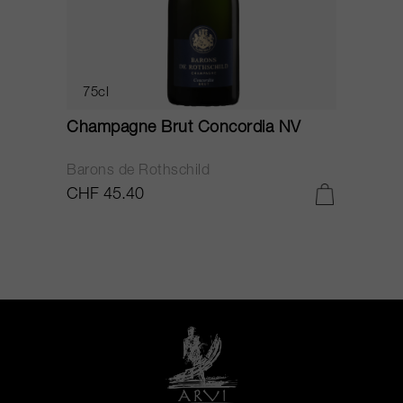
75cl
Champagne Brut Concordia NV
P
Barons de Rothschild
C
CHF 45.40
C