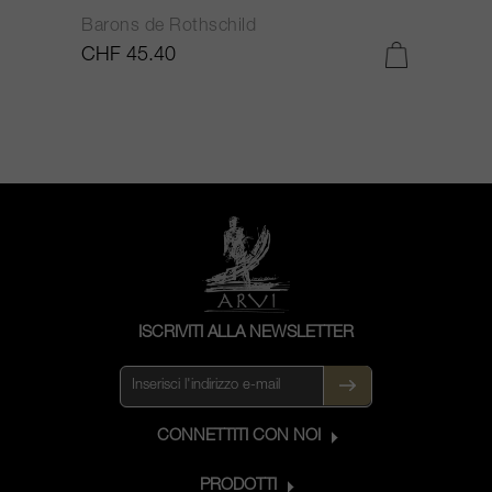
Barons de Rothschild
C
CHF 45.40
C
ISCRIVITI ALLA NEWSLETTER
CONNETTITI CON NOI
PRODOTTI