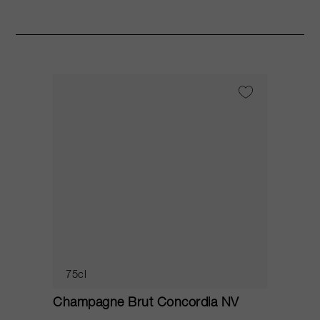
75cl
Champagne Brut Concordia NV
P