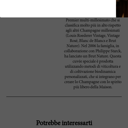
corposo disponibile. Oltre alla
cuvée più prestigiosa del mondo,
la Maison produce un Brut-
Premier multi-millesimato che si
classifica molto più in alto rispetto
agli altri Champagne millesimati
(Louis Roederer Vintage, Vintage
Rosé, Blanc de Blancs e Brut
Nature). Nel 2006 la famiglia, in
collaborazione con Philippe Starck,
ha lanciato un Brut Nature. Questa
cuvée speciale è prodotta
utilizzando metodi di viticoltura e
di coltivazione biodinamica
personalizzati, che si integrano per
creare lo Champagne con lo spirito
più libero della Maison.
Potrebbe interessarti