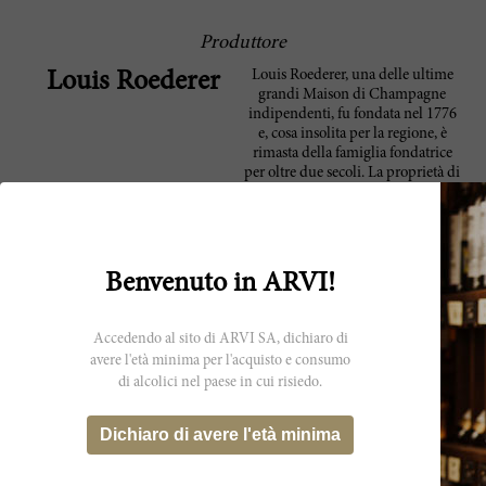
Produttore
Louis Roederer, una delle ultime
Louis Roederer
grandi Maison di Champagne
indipendenti, fu fondata nel 1776
e, cosa insolita per la regione, è
rimasta della famiglia fondatrice
per oltre due secoli. La proprietà di
Reims è formata da oltre 240 ettari
di vigneti Grand Cru, coltivati con
i tre vitigni tradizionali della
Champagne: Chardonnay, Pinot
Nero e Pinot Meunier. La tenuta
Benvenuto in ARVI!
utilizza la coltivazione parcella per
parcella; questa tecnica garantisce
che le caratteristiche specifiche di
Accedendo al sito di ARVI SA, dichiaro di
ciascun cru siano preservate fino al
avere l'età minima per l'acquisto e consumo
processo di assemblaggio,
di alcolici nel paese in cui risiedo.
assicurando la tracciabilità. Il
famoso marchio Cristal fu creato
originariamente nel 1876 su
Dichiaro di avere l'età minima
richiesta di Alessandro II; oggi è
uno status symbol in tutto il
mondo e lo Champagne più