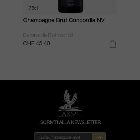
75cl
Champagne Brut Concordia NV
P
Barons de Rothschild
C
CHF 45.40
C
ISCRIVITI ALLA NEWSLETTER