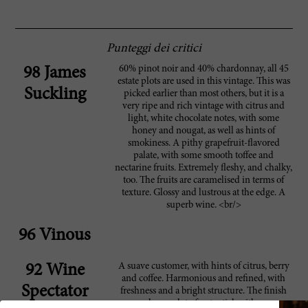
Punteggi dei critici
60% pinot noir and 40% chardonnay, all 45
98 James
estate plots are used in this vintage. This was
Suckling
picked earlier than most others, but it is a
very ripe and rich vintage with citrus and
light, white chocolate notes, with some
honey and nougat, as well as hints of
smokiness. A pithy grapefruit-flavored
palate, with some smooth toffee and
nectarine fruits. Extremely fleshy, and chalky,
too. The fruits are caramelised in terms of
texture. Glossy and lustrous at the edge. A
superb wine. <br/>
96 Vinous
A suave customer, with hints of citrus, berry
92 Wine
and coffee. Harmonious and refined, with
Spectator
freshness and a bright structure. The finish
shows a lot of potential, with a