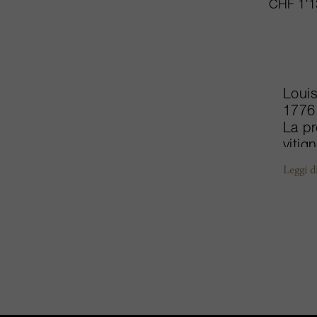
CHF 1’1
Louis
1776 
La pr
vitig
utili
Leggi d
speci
tracc
Aless
dispo
multi
(Loui
famig
speci
perso