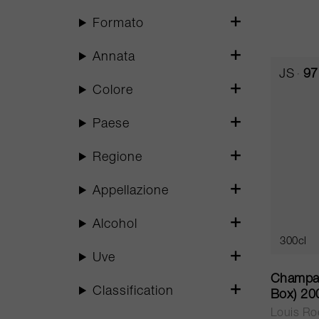
Formato
Annata
JS
97
Colore
Paese
Regione
Appellazione
Alcohol
300cl
Uve
Champagn
Classification
Box) 20
Louis Ro