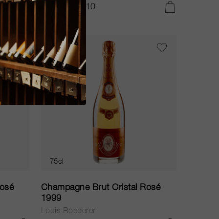
CHF 6’594.10
AGGIUNGI AL CARRELLO
AGGIUNGI AL CARRELLO
75cl
Rosé
Champagne Brut Cristal Rosé
1999
Louis Roederer