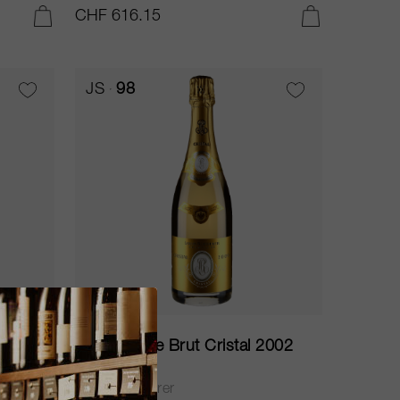
CHF 616.15
AGGIUNGI AL CARRELLO
AGGIUNGI AL CARRELLO
JS
98
600cl
1999
Champagne Brut Cristal 2002
Louis Roederer