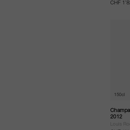
CHF 1’8
150cl
Champag
2012
Louis Ro