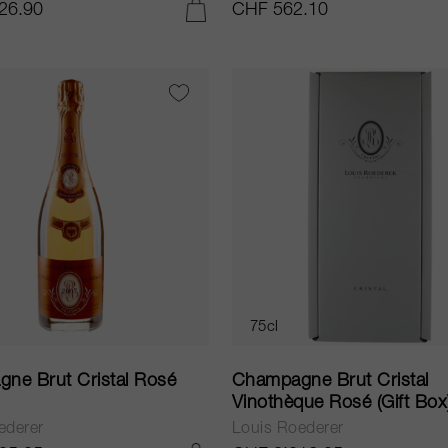
26.90
CHF 562.10
AGGIUNGI AL CARRELLO
75cl
ne Brut Cristal Rosé
Champagne Brut Cristal
Vinothèque Rosé (Gift Box
ederer
Louis Roederer