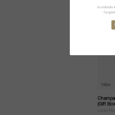
CHF 427
Accedendo al
l'acquis
RP
99
150cl
Champag
(Gift Bo
Louis Ro