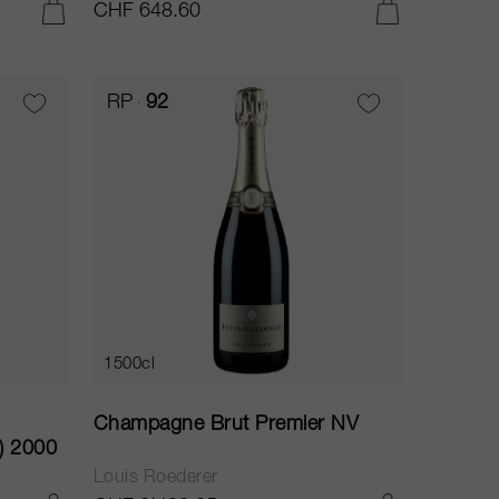
CHF 648.60
AGGIUNGI AL CARRELLO
AGGIUNGI AL CARRELLO
RP
92
1500cl
Champagne Brut Premier NV
) 2000
Louis Roederer