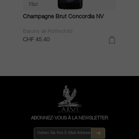
75cl
Champagne Brut Concordia NV
P
Barons de Rothschild
C
CHF 45.40
C
ABONNEZ-VOUS À LA NEWSLETTER